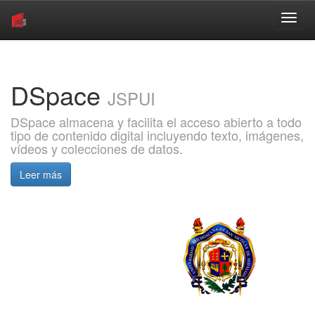
Skip
navigation
DSpace
JSPUI
DSpace almacena y facilita el acceso abierto a todo
tipo de contenido digital incluyendo texto, imágenes,
vídeos y colecciones de datos.
Leer más