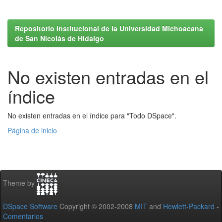
Repositorio Institucional de la Universidad Michoacana
de San Nicolás de Hidalgo
No existen entradas en el
índice
No existen entradas en el índice para "Todo DSpace".
Página de inicio
Theme by
DSpace Software
Copyright © 2002-2008
MIT
and
Hewlett-Packard
-
Comentarios