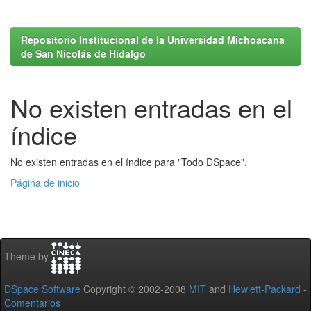
Repositorio Institucional de la Universidad Michoacana
de San Nicolás de Hidalgo
No existen entradas en el
índice
No existen entradas en el índice para "Todo DSpace".
Página de inicio
Theme by
DSpace Software
Copyright © 2002-2008
MIT
and
Hewlett-Packard
-
Comentarios