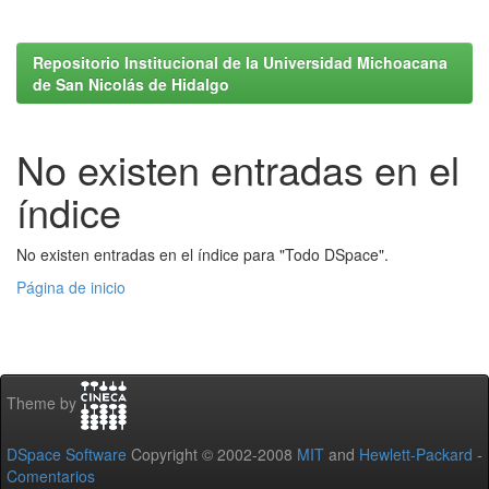
Repositorio Institucional de la Universidad Michoacana
de San Nicolás de Hidalgo
No existen entradas en el
índice
No existen entradas en el índice para "Todo DSpace".
Página de inicio
Theme by
DSpace Software
Copyright © 2002-2008
MIT
and
Hewlett-Packard
-
Comentarios