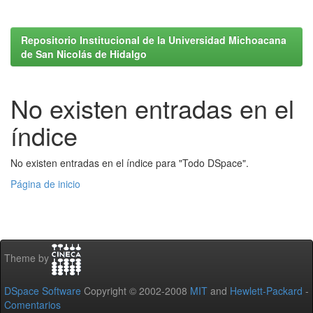
Repositorio Institucional de la Universidad Michoacana
de San Nicolás de Hidalgo
No existen entradas en el
índice
No existen entradas en el índice para "Todo DSpace".
Página de inicio
Theme by
DSpace Software
Copyright © 2002-2008
MIT
and
Hewlett-Packard
-
Comentarios