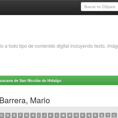
o a todo tipo de contenido digital incluyendo texto, imá
choacana de San Nicolás de Hidalgo
Barrera, Mario
C
D
E
F
G
H
I
J
K
L
M
N
O
P
Q
R
S
T
U