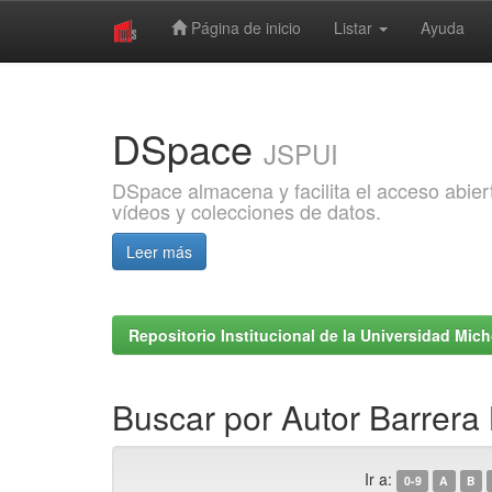
Página de inicio
Listar
Ayuda
Skip
navigation
DSpace
JSPUI
DSpace almacena y facilita el acceso abiert
vídeos y colecciones de datos.
Leer más
Repositorio Institucional de la Universidad Mi
Buscar por Autor Barrera 
Ir a:
0-9
A
B