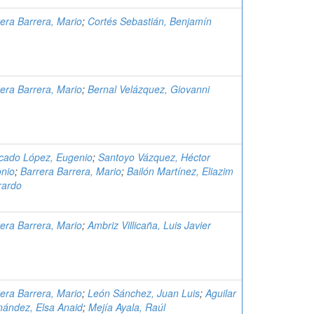
era Barrera, Mario
;
Cortés Sebastián, Benjamín
era Barrera, Mario
;
Bernal Velázquez, Giovanni
cado López, Eugenio
;
Santoyo Vázquez, Héctor
onio
;
Barrera Barrera, Mario
;
Bailón Martínez, Eliazim
rardo
era Barrera, Mario
;
Ambriz Villicaña, Luis Javier
era Barrera, Mario
;
León Sánchez, Juan Luis
;
Aguilar
nández, Elsa Anaid
;
Mejía Ayala, Raúl