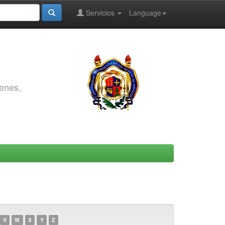
Servicios
Language
genes,
V
W
X
Y
Z