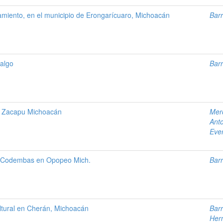
tamiento, en el municipio de Erongarícuaro, Michoacán
Barr
algo
Barr
en Zacapu Michoacán
Mer
Ant
Eve
s Codembas en Opopeo Mich.
Barr
ultural en Cherán, Michoacán
Barr
Her