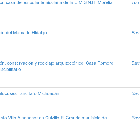
ón casa del estudiante nicolaíta de la U.M.S.N.H. Morelia
Torr
ión del Mercado Hidalgo
Barr
ón, conservación y reciclaje arquitectónico. Casa Romero:
Barr
sciplinario
autobuses Tancítaro Michoacán
Barr
ato Villa Amanecer en Cuizillo El Grande municipio de
Barr