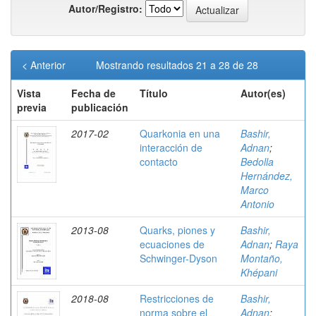
Autor/Registro:
< Anterior
Mostrando resultados 21 a 28 de 28
Vista
Fecha de
Título
Autor(es)
previa
publicación
2017-02
Quarkonia en una
Bashir,
interacción de
Adnan
;
contacto
Bedolla
Hernández,
Marco
Antonio
2013-08
Quarks, piones y
Bashir,
ecuaciones de
Adnan
;
Raya
Schwinger-Dyson
Montaño,
Khépani
2018-08
Restricciones de
Bashir,
norma sobre el
Adnan
;