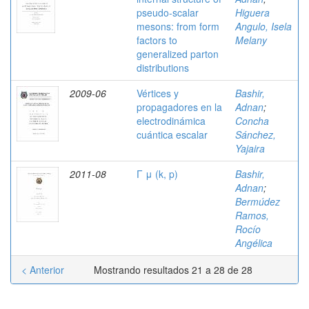
pseudo-scalar
Higuera
mesons: from form
Angulo, Isela
factors to
Melany
generalized parton
distributions
2009-06
Vértices y
Bashir,
propagadores en la
Adnan
;
electrodinámica
Concha
cuántica escalar
Sánchez,
Yajaira
2011-08
Γ μ (k, p)
Bashir,
Adnan
;
Bermúdez
Ramos,
Rocío
Angélica
< Anterior
Mostrando resultados 21 a 28 de 28