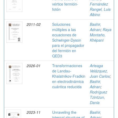
vértice fermión-
Fernández
fotón
Rangel, Luis
Albino
2011-02
Soluciones
Bashir,
múltiples a las
Adnan
;
Raya
ecuaciones de
Montaño,
Schwinger-Dyson
Khépani
para el propagador
del fermión en
QED3
2026-01
Transformaciones
Arteaga
de Landau-
Velázquez,
Khalatnikov-Fradkin
Juan Carlos
;
en electrodinámica
Bashir,
cuántica reducida
Adnan
;
Rodríguez
Tzintzun,
Dania
2023-11
Unraveling the
Bashir,
internal structure of
Adnan
;