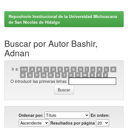
Repositorio Institucional de la Universidad Michoacana
de San Nicolás de Hidalgo
Buscar por Autor Bashir,
Adnan
Ir a:
0-9
A
B
C
D
E
F
G
H
I
J
K
L
M
N
O
P
Q
R
S
T
U
V
W
X
Y
Z
O introducir las primeras letras:
Ordenar por:
En orden:
Resultados por página