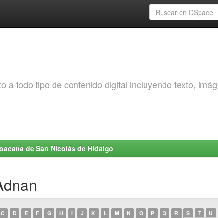
o a todo tipo de contenido digital incluyendo texto, imá
choacana de San Nicolás de Hidalgo
 Adnan
C
D
E
F
G
H
I
J
K
L
M
N
O
P
Q
R
S
T
U