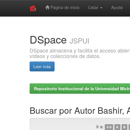
Página de inicio
Listar
Ayuda
Skip
navigation
DSpace
JSPUI
DSpace almacena y facilita el acceso abiert
vídeos y colecciones de datos.
Leer más
Repositorio Institucional de la Universidad Mi
Buscar por Autor Bashir,
Ir a:
0-9
A
B