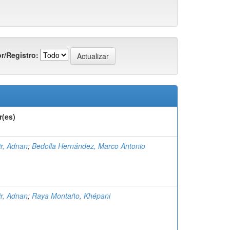
r/Registro:
r(es)
r, Adnan
;
Bedolla Hernández, Marco Antonio
r, Adnan
;
Raya Montaño, Khépani