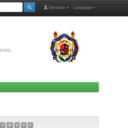
Servicios
Language
genes,
V
W
X
Y
Z