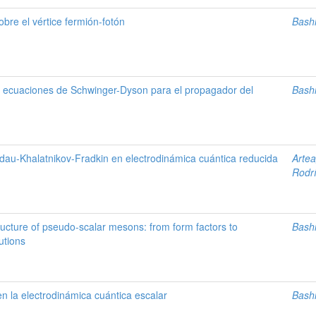
bre el vértice fermión-fotón
Bashi
as ecuaciones de Schwinger-Dyson para el propagador del
Bashi
au-Khalatnikov-Fradkin en electrodinámica cuántica reducida
Artea
Rodrí
tructure of pseudo-scalar mesons: from form factors to
Bashi
utions
n la electrodinámica cuántica escalar
Bashi