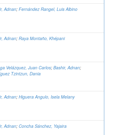
r, Adnan
;
Fernández Rangel, Luis Albino
r, Adnan
;
Raya Montaño, Khépani
ga Velázquez, Juan Carlos
;
Bashir, Adnan
;
guez Tzintzun, Dania
r, Adnan
;
Higuera Angulo, Isela Melany
r, Adnan
;
Concha Sánchez, Yajaira