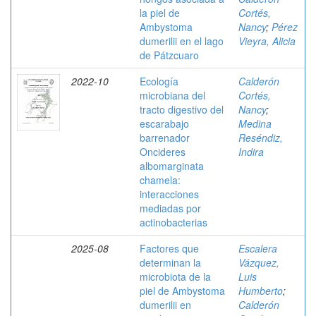
la piel de
Cortés,
Ambystoma
Nancy
;
Pérez
dumerilii en el lago
Vieyra, Alicia
de Pátzcuaro
2022-10
Ecología
Calderón
microbiana del
Cortés,
tracto digestivo del
Nancy
;
escarabajo
Medina
barrenador
Reséndiz,
Oncideres
Indira
albomarginata
chamela:
interacciones
mediadas por
actinobacterias
2025-08
Factores que
Escalera
determinan la
Vázquez,
microbiota de la
Luis
piel de Ambystoma
Humberto
;
dumerilii en
Calderón