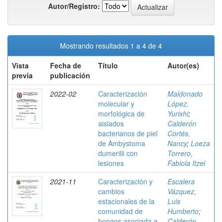
Autor/Registro:
Mostrando resultados 1 a 4 de 4
Vista
Fecha de
Título
Autor(es)
previa
publicación
2022-02
Caracterización
Maldonado
molecular y
López,
morfológica de
Yurixhi
;
aislados
Calderón
bacterianos de piel
Cortés,
de Ambystoma
Nancy
;
Loeza
dumerilii con
Torrero,
lesiones
Fabiola Itzel
2021-11
Caracterización y
Escalera
cambios
Vázquez,
estacionales de la
Luis
comunidad de
Humberto
;
hongos asociada a
Calderón