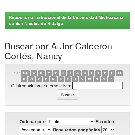
Repositorio Institucional de la Universidad Michoacana
de San Nicolás de Hidalgo
Buscar por Autor Calderón
Cortés, Nancy
Ir a:
0-9
A
B
C
D
E
F
G
H
I
J
K
L
M
N
O
P
Q
R
S
T
U
V
W
X
Y
Z
O introducir las primeras letras:
Ordenar por:
En orden:
Resultados por página