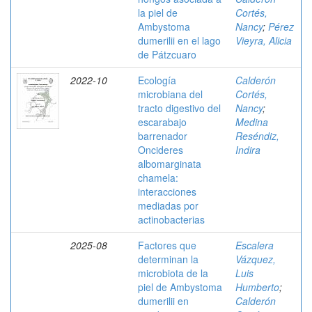
la piel de
Cortés,
Ambystoma
Nancy
;
Pérez
dumerilii en el lago
Vieyra, Alicia
de Pátzcuaro
2022-10
Ecología
Calderón
microbiana del
Cortés,
tracto digestivo del
Nancy
;
escarabajo
Medina
barrenador
Reséndiz,
Oncideres
Indira
albomarginata
chamela:
interacciones
mediadas por
actinobacterias
2025-08
Factores que
Escalera
determinan la
Vázquez,
microbiota de la
Luis
piel de Ambystoma
Humberto
;
dumerilii en
Calderón