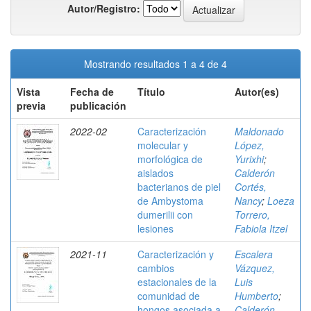
Autor/Registro:
Mostrando resultados 1 a 4 de 4
Vista
Fecha de
Título
Autor(es)
previa
publicación
2022-02
Caracterización
Maldonado
molecular y
López,
morfológica de
Yurixhi
;
aislados
Calderón
bacterianos de piel
Cortés,
de Ambystoma
Nancy
;
Loeza
dumerilii con
Torrero,
lesiones
Fabiola Itzel
2021-11
Caracterización y
Escalera
cambios
Vázquez,
estacionales de la
Luis
comunidad de
Humberto
;
hongos asociada a
Calderón