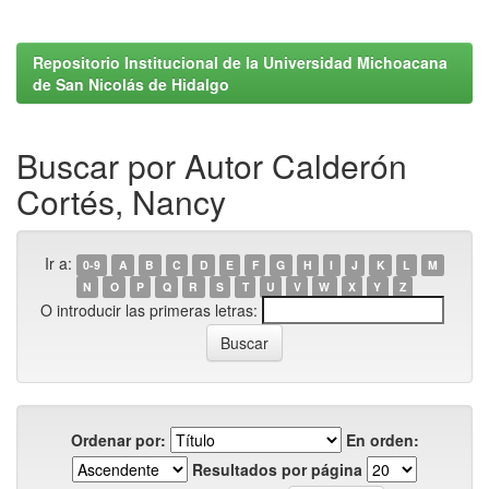
Repositorio Institucional de la Universidad Michoacana
de San Nicolás de Hidalgo
Buscar por Autor Calderón
Cortés, Nancy
Ir a:
0-9
A
B
C
D
E
F
G
H
I
J
K
L
M
N
O
P
Q
R
S
T
U
V
W
X
Y
Z
O introducir las primeras letras:
Ordenar por:
En orden:
Resultados por página