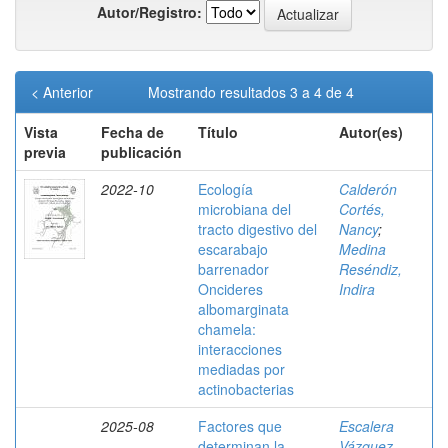
Autor/Registro:
< Anterior
Mostrando resultados 3 a 4 de 4
Vista
Fecha de
Título
Autor(es)
previa
publicación
2022-10
Ecología
Calderón
microbiana del
Cortés,
tracto digestivo del
Nancy
;
escarabajo
Medina
barrenador
Reséndiz,
Oncideres
Indira
albomarginata
chamela:
interacciones
mediadas por
actinobacterias
2025-08
Factores que
Escalera
determinan la
Vázquez,