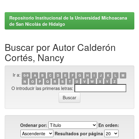
Repositorio Institucional de la Universidad Michoacana
de San Nicolás de Hidalgo
Buscar por Autor Calderón
Cortés, Nancy
Ir a:
0-9
A
B
C
D
E
F
G
H
I
J
K
L
M
N
O
P
Q
R
S
T
U
V
W
X
Y
Z
O introducir las primeras letras:
Ordenar por:
En orden:
Resultados por página