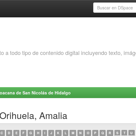
o a todo tipo de contenido digital incluyendo texto, imá
choacana de San Nicolás de Hidalgo
Orihuela, Amalia
C
D
E
F
G
H
I
J
K
L
M
N
O
P
Q
R
S
T
U