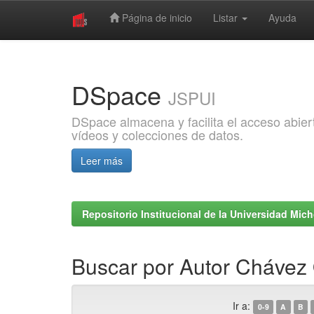
Página de inicio
Listar
Ayuda
Skip
navigation
DSpace
JSPUI
DSpace almacena y facilita el acceso abiert
vídeos y colecciones de datos.
Leer más
Repositorio Institucional de la Universidad Mi
Buscar por Autor Chávez 
Ir a:
0-9
A
B