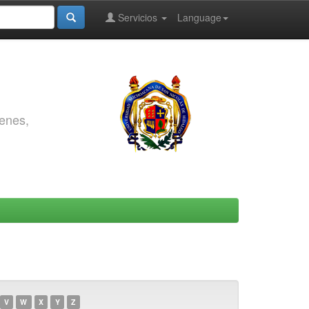
Servicios
Language
genes,
V
W
X
Y
Z