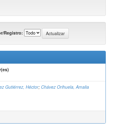
r/Registro:
r(es)
z Gutiérrez, Héctor
;
Chávez Orihuela, Amalia