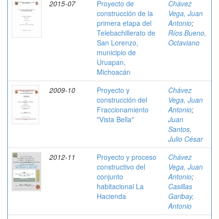
2015-07
Proyecto de
Chávez
construcción de la
Vega, Juan
primera etapa del
Antonio
;
Telebachillerato de
Ríos Bueno,
San Lorenzo,
Octaviano
municipio de
Uruapan,
Michoacán
2009-10
Proyecto y
Chávez
construcción del
Vega, Juan
Fraccionamiento
Antonio
;
"Vista Bella"
Juan
Santos,
Julio César
2012-11
Proyecto y proceso
Chávez
constructivo del
Vega, Juan
conjunto
Antonio
;
habitacional La
Casillas
Hacienda
Garibay,
Antonio