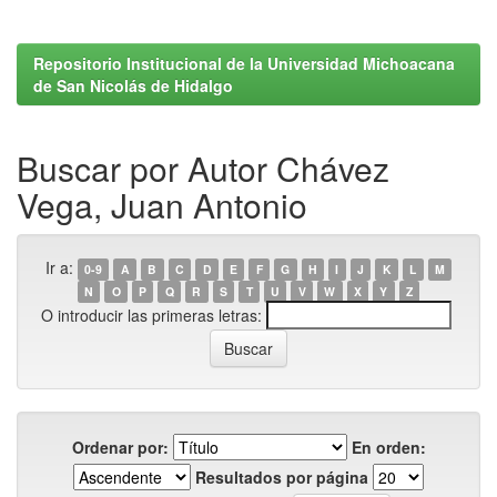
Repositorio Institucional de la Universidad Michoacana
de San Nicolás de Hidalgo
Buscar por Autor Chávez
Vega, Juan Antonio
Ir a:
0-9
A
B
C
D
E
F
G
H
I
J
K
L
M
N
O
P
Q
R
S
T
U
V
W
X
Y
Z
O introducir las primeras letras:
Ordenar por:
En orden:
Resultados por página