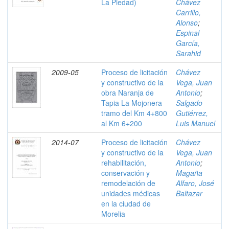
La Piedad)
Chávez
Carrillo,
Alonso
;
Espinal
García,
Sarahid
2009-05
Proceso de licitación
Chávez
y constructivo de la
Vega, Juan
obra Naranja de
Antonio
;
Tapia La Mojonera
Salgado
tramo del Km 4+800
Gutiérrez,
al Km 6+200
Luis Manuel
2014-07
Proceso de licitación
Chávez
y constructivo de la
Vega, Juan
rehabilitación,
Antonio
;
conservación y
Magaña
remodelación de
Alfaro, José
unidades médicas
Baltazar
en la ciudad de
Morelia