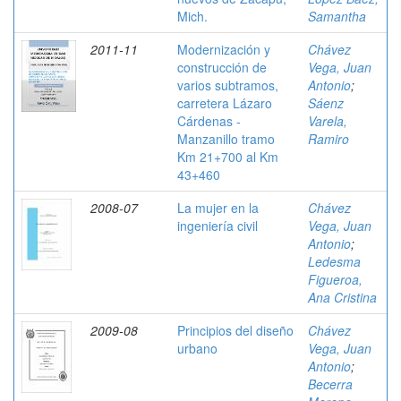
Mich.
Samantha
2011-11
Modernización y
Chávez
construcción de
Vega, Juan
varios subtramos,
Antonio
;
carretera Lázaro
Sáenz
Cárdenas -
Varela,
Manzanillo tramo
Ramiro
Km 21+700 al Km
43+460
2008-07
La mujer en la
Chávez
ingeniería civil
Vega, Juan
Antonio
;
Ledesma
Figueroa,
Ana Cristina
2009-08
Principios del diseño
Chávez
urbano
Vega, Juan
Antonio
;
Becerra