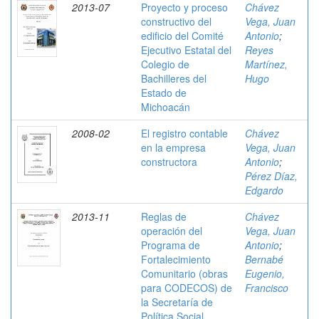
2013-07
Proyecto y proceso
Chávez
constructivo del
Vega, Juan
edificio del Comité
Antonio
;
Ejecutivo Estatal del
Reyes
Colegio de
Martínez,
Bachilleres del
Hugo
Estado de
Michoacán
2008-02
El registro contable
Chávez
en la empresa
Vega, Juan
constructora
Antonio
;
Pérez Díaz,
Edgardo
2013-11
Reglas de
Chávez
operación del
Vega, Juan
Programa de
Antonio
;
Fortalecimiento
Bernabé
Comunitario (obras
Eugenio,
para CODECOS) de
Francisco
la Secretaría de
Política Social.