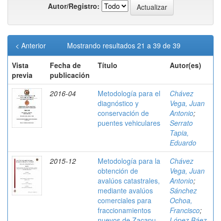
Autor/Registro:
< Anterior
Mostrando resultados 21 a 39 de 39
Vista
Fecha de
Título
Autor(es)
previa
publicación
2016-04
Metodología para el
Chávez
diagnóstico y
Vega, Juan
conservación de
Antonio
;
puentes vehiculares
Serrato
Tapia,
Eduardo
2015-12
Metodología para la
Chávez
obtención de
Vega, Juan
avalúos catastrales,
Antonio
;
mediante avalúos
Sánchez
comerciales para
Ochoa,
fraccionamientos
Francisco
;
nuevos de Zacapu,
López Báez,