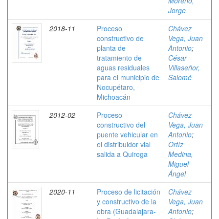
Moreno,
Jorge
2018-11
Proceso
Chávez
constructivo de
Vega, Juan
planta de
Antonio
;
tratamiento de
César
aguas residuales
Villaseñor,
para el municipio de
Salomé
Nocupétaro,
Michoacán
2012-02
Proceso
Chávez
constructivo del
Vega, Juan
puente vehicular en
Antonio
;
el distribuidor vial
Ortíz
salida a Quiroga
Medina,
Miguel
Ángel
2020-11
Proceso de licitación
Chávez
y constructivo de la
Vega, Juan
obra (Guadalajara-
Antonio
;