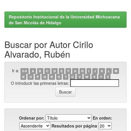
Repositorio Institucional de la Universidad Michoacana
de San Nicolás de Hidalgo
Buscar por Autor Cirilo
Alvarado, Rubén
Ir a:
0-9
A
B
C
D
E
F
G
H
I
J
K
L
M
N
O
P
Q
R
S
T
U
V
W
X
Y
Z
O introducir las primeras letras:
Ordenar por:
En orden:
Resultados por página