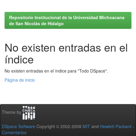
Repositorio Institucional de la Universidad Michoacana
de San Nicolás de Hidalgo
No existen entradas en el
índice
No existen entradas en el índice para "Todo DSpace".
Página de inicio
Theme by
DSpace Software
Copyright © 2002-2008
MIT
and
Hewlett-Packard
-
Comentarios