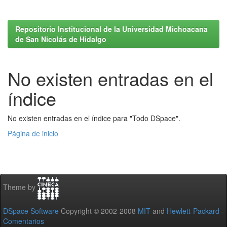
Repositorio Institucional de la Universidad Michoacana
de San Nicolás de Hidalgo
No existen entradas en el
índice
No existen entradas en el índice para "Todo DSpace".
Página de inicio
Theme by
DSpace Software
Copyright © 2002-2008
MIT
and
Hewlett-Packard
-
Comentarios