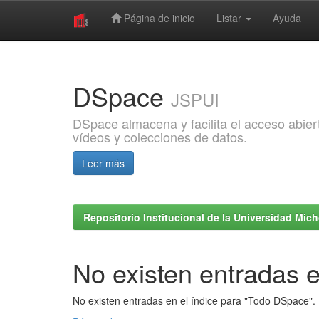
Página de inicio
Listar
Ayuda
Skip
navigation
DSpace
JSPUI
DSpace almacena y facilita el acceso abiert
vídeos y colecciones de datos.
Leer más
Repositorio Institucional de la Universidad Mi
No existen entradas e
No existen entradas en el índice para "Todo DSpace".