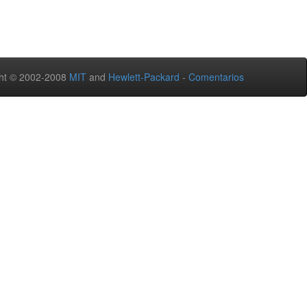
ht © 2002-2008
MIT
and
Hewlett-Packard
-
Comentarios