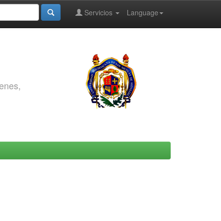
Servicios
Language
genes,