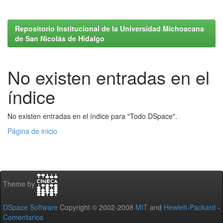
Repositorio Institucional de la Universidad Michoacana
de San Nicolás de Hidalgo
No existen entradas en el
índice
No existen entradas en el índice para "Todo DSpace".
Página de inicio
Theme by
DSpace Software
Copyright © 2002-2008
MIT
and
Hewlett-Packard
-
Comentarios