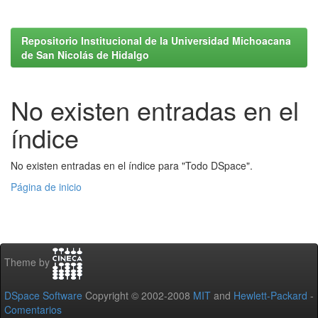
Repositorio Institucional de la Universidad Michoacana
de San Nicolás de Hidalgo
No existen entradas en el
índice
No existen entradas en el índice para "Todo DSpace".
Página de inicio
Theme by
DSpace Software
Copyright © 2002-2008
MIT
and
Hewlett-Packard
-
Comentarios