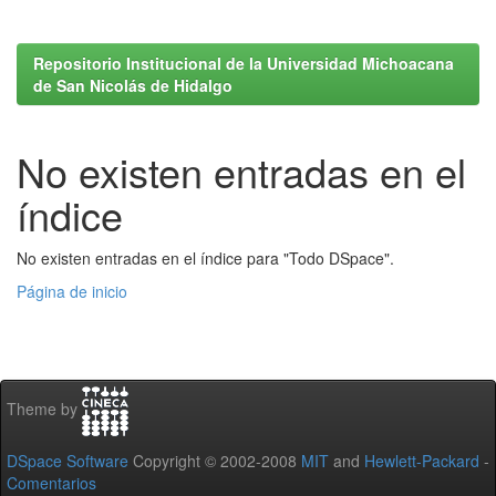
Repositorio Institucional de la Universidad Michoacana
de San Nicolás de Hidalgo
No existen entradas en el
índice
No existen entradas en el índice para "Todo DSpace".
Página de inicio
Theme by
DSpace Software
Copyright © 2002-2008
MIT
and
Hewlett-Packard
-
Comentarios