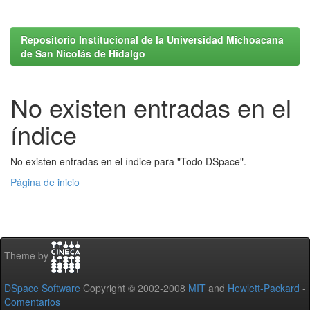
Repositorio Institucional de la Universidad Michoacana
de San Nicolás de Hidalgo
No existen entradas en el
índice
No existen entradas en el índice para "Todo DSpace".
Página de inicio
Theme by
DSpace Software
Copyright © 2002-2008
MIT
and
Hewlett-Packard
-
Comentarios