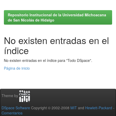
Repositorio Institucional de la Universidad Michoacana
de San Nicolás de Hidalgo
No existen entradas en el
índice
No existen entradas en el índice para "Todo DSpace".
Página de inicio
Theme by
DSpace Software
Copyright © 2002-2008
MIT
and
Hewlett-Packard
-
Comentarios