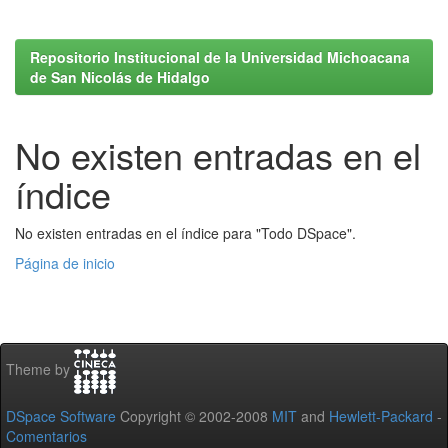
Repositorio Institucional de la Universidad Michoacana
de San Nicolás de Hidalgo
No existen entradas en el
índice
No existen entradas en el índice para "Todo DSpace".
Página de inicio
Theme by
DSpace Software
Copyright © 2002-2008
MIT
and
Hewlett-Packard
-
Comentarios