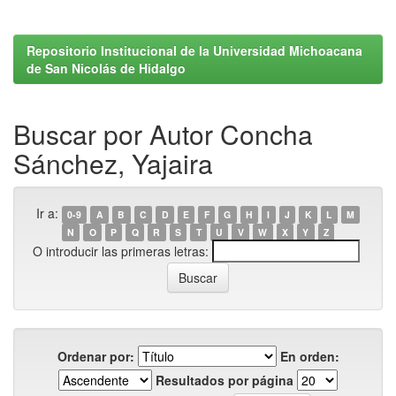
Repositorio Institucional de la Universidad Michoacana
de San Nicolás de Hidalgo
Buscar por Autor Concha
Sánchez, Yajaira
Ir a:
0-9
A
B
C
D
E
F
G
H
I
J
K
L
M
N
O
P
Q
R
S
T
U
V
W
X
Y
Z
O introducir las primeras letras:
Ordenar por:
En orden:
Resultados por página