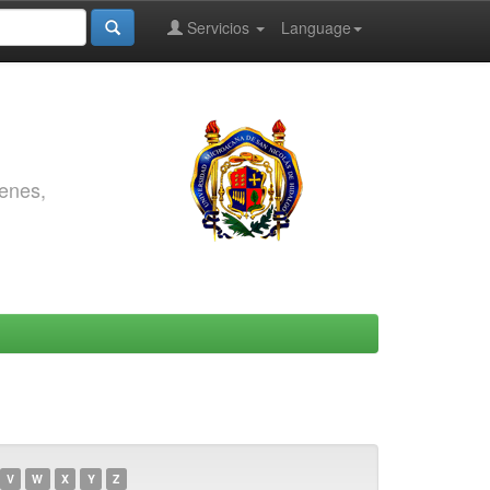
Servicios
Language
genes,
V
W
X
Y
Z