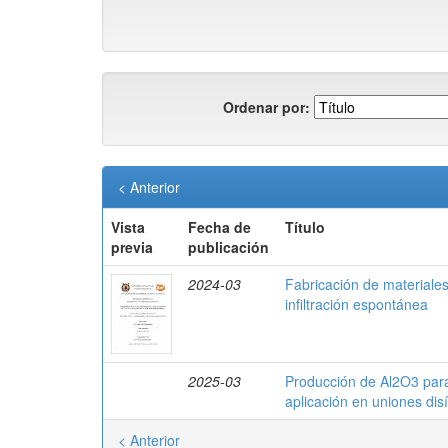
Ordenar por:
< Anterior
Vista
Fecha de
Título
previa
publicación
2024-03
Fabricación de materiale
infiltración espontánea
2025-03
Producción de Al2O3 para
aplicación en uniones dis
< Anterior