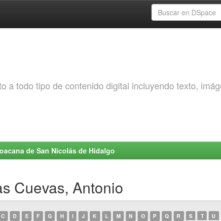
o a todo tipo de contenido digital incluyendo texto, imá
choacana de San Nicolás de Hidalgo
as Cuevas, Antonio
C
D
E
F
G
H
I
J
K
L
M
N
O
P
Q
R
S
T
U