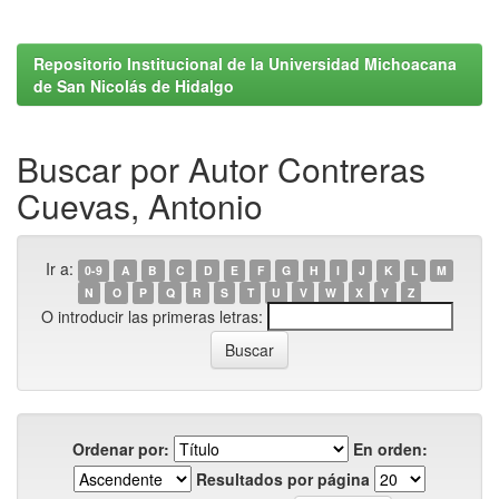
Repositorio Institucional de la Universidad Michoacana
de San Nicolás de Hidalgo
Buscar por Autor Contreras
Cuevas, Antonio
Ir a:
0-9
A
B
C
D
E
F
G
H
I
J
K
L
M
N
O
P
Q
R
S
T
U
V
W
X
Y
Z
O introducir las primeras letras:
Ordenar por:
En orden:
Resultados por página