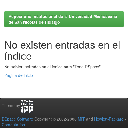
Repositorio Institucional de la Universidad Michoacana
de San Nicolás de Hidalgo
No existen entradas en el
índice
No existen entradas en el índice para "Todo DSpace".
Página de inicio
Theme by
DSpace Software
Copyright © 2002-2008
MIT
and
Hewlett-Packard
-
Comentarios