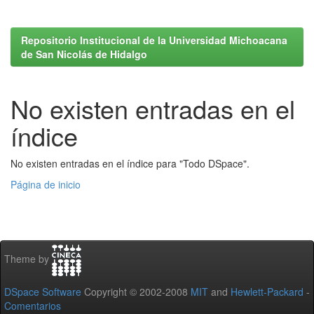
Repositorio Institucional de la Universidad Michoacana
de San Nicolás de Hidalgo
No existen entradas en el
índice
No existen entradas en el índice para "Todo DSpace".
Página de inicio
Theme by
DSpace Software
Copyright © 2002-2008
MIT
and
Hewlett-Packard
-
Comentarios