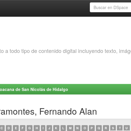
o a todo tipo de contenido digital incluyendo texto, imá
choacana de San Nicolás de Hidalgo
iramontes, Fernando Alan
C
D
E
F
G
H
I
J
K
L
M
N
O
P
Q
R
S
T
U