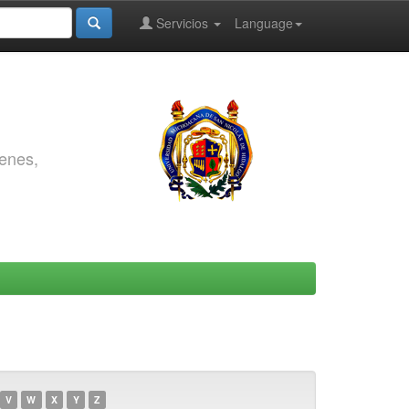
Servicios
Language
genes,
V
W
X
Y
Z