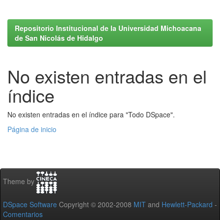
Repositorio Institucional de la Universidad Michoacana
de San Nicolás de Hidalgo
No existen entradas en el
índice
No existen entradas en el índice para "Todo DSpace".
Página de inicio
Theme by
DSpace Software
Copyright © 2002-2008
MIT
and
Hewlett-Packard
-
Comentarios