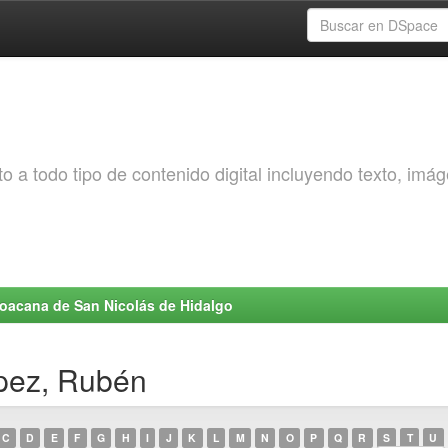
o a todo tipo de contenido digital incluyendo texto, imá
choacana de San Nicolás de Hidalgo
ópez, Rubén
C
D
E
F
G
H
I
J
K
L
M
N
O
P
Q
R
S
T
U