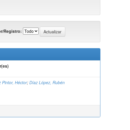
r/Registro:
r(es)
 Pintor, Héctor
;
Díaz López, Rubén