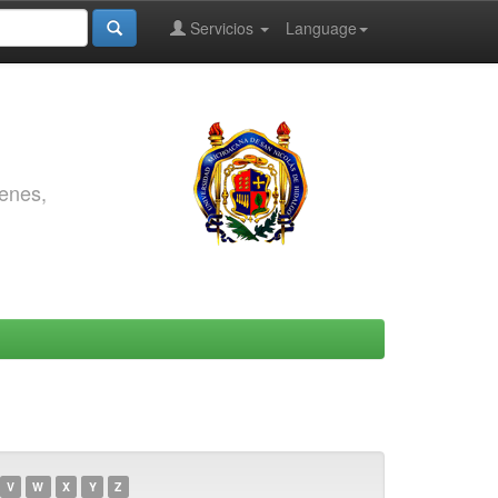
Servicios
Language
genes,
V
W
X
Y
Z