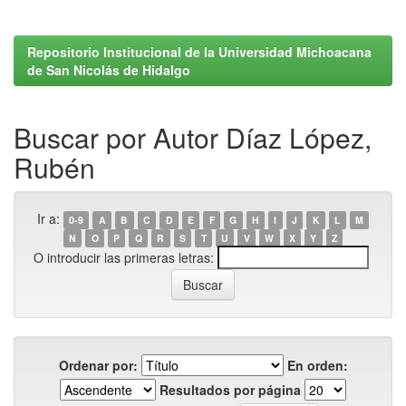
Repositorio Institucional de la Universidad Michoacana
de San Nicolás de Hidalgo
Buscar por Autor Díaz López,
Rubén
Ir a:
0-9
A
B
C
D
E
F
G
H
I
J
K
L
M
N
O
P
Q
R
S
T
U
V
W
X
Y
Z
O introducir las primeras letras:
Ordenar por:
En orden:
Resultados por página