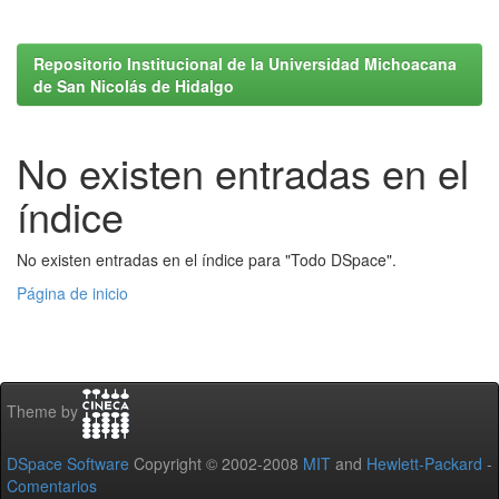
Repositorio Institucional de la Universidad Michoacana
de San Nicolás de Hidalgo
No existen entradas en el
índice
No existen entradas en el índice para "Todo DSpace".
Página de inicio
Theme by
DSpace Software
Copyright © 2002-2008
MIT
and
Hewlett-Packard
-
Comentarios