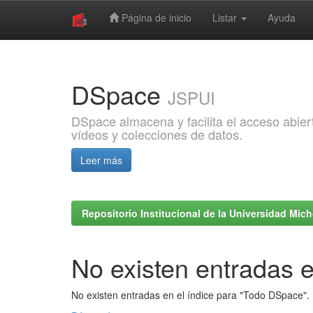
Página de inicio
Listar
Ayuda
Skip
navigation
DSpace
JSPUI
DSpace almacena y facilita el acceso abiert
vídeos y colecciones de datos.
Leer más
Repositorio Institucional de la Universidad Mi
No existen entradas e
No existen entradas en el índice para "Todo DSpace".