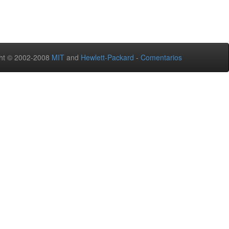
ht © 2002-2008
MIT
and
Hewlett-Packard
-
Comentarios