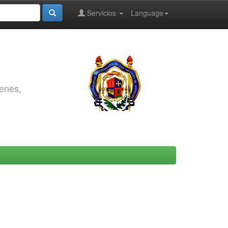
Servicios
Language
genes,