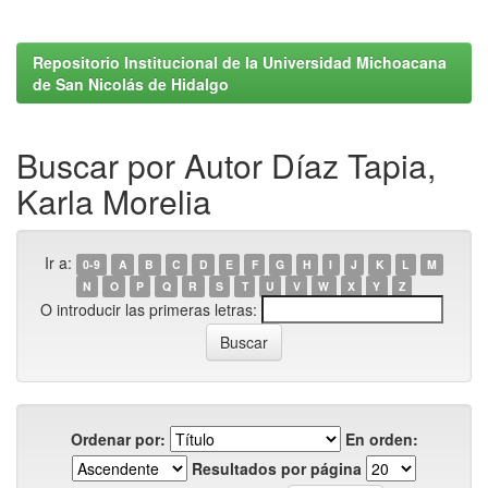
Repositorio Institucional de la Universidad Michoacana
de San Nicolás de Hidalgo
Buscar por Autor Díaz Tapia,
Karla Morelia
Ir a:
0-9
A
B
C
D
E
F
G
H
I
J
K
L
M
N
O
P
Q
R
S
T
U
V
W
X
Y
Z
O introducir las primeras letras:
Ordenar por:
En orden:
Resultados por página