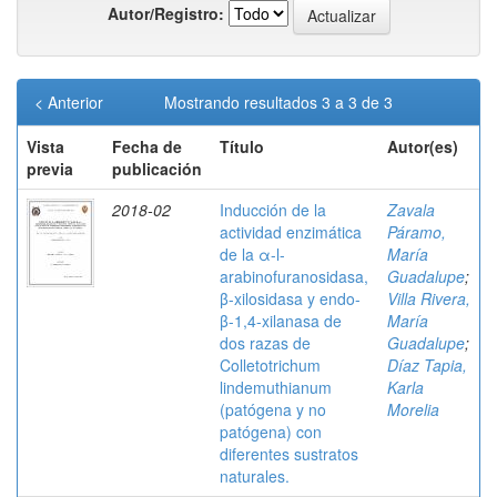
Autor/Registro:
< Anterior
Mostrando resultados 3 a 3 de 3
Vista
Fecha de
Título
Autor(es)
previa
publicación
2018-02
Inducción de la
Zavala
actividad enzimática
Páramo,
de la α-l-
María
arabinofuranosidasa,
Guadalupe
;
β-xilosidasa y endo-
Villa Rivera,
β-1,4-xilanasa de
María
dos razas de
Guadalupe
;
Colletotrichum
Díaz Tapia,
lindemuthianum
Karla
(patógena y no
Morelia
patógena) con
diferentes sustratos
naturales.