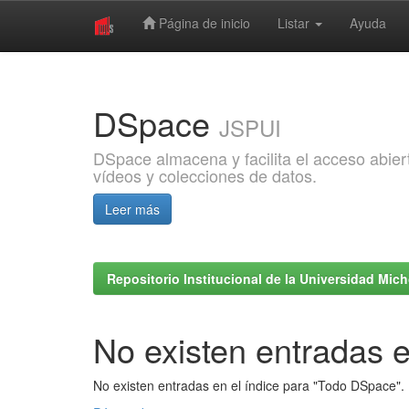
Página de inicio
Listar
Ayuda
Skip
navigation
DSpace
JSPUI
DSpace almacena y facilita el acceso abiert
vídeos y colecciones de datos.
Leer más
Repositorio Institucional de la Universidad Mi
No existen entradas e
No existen entradas en el índice para "Todo DSpace".