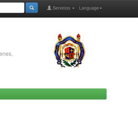
Servicios
Language
genes,