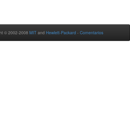
ht © 2002-2008
MIT
and
Hewlett-Packard
-
Comentarios