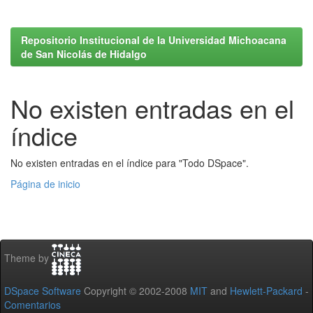
Repositorio Institucional de la Universidad Michoacana
de San Nicolás de Hidalgo
No existen entradas en el
índice
No existen entradas en el índice para "Todo DSpace".
Página de inicio
Theme by
DSpace Software
Copyright © 2002-2008
MIT
and
Hewlett-Packard
-
Comentarios