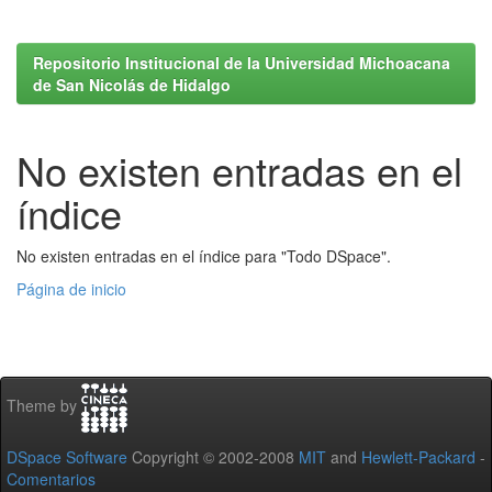
Repositorio Institucional de la Universidad Michoacana
de San Nicolás de Hidalgo
No existen entradas en el
índice
No existen entradas en el índice para "Todo DSpace".
Página de inicio
Theme by
DSpace Software
Copyright © 2002-2008
MIT
and
Hewlett-Packard
-
Comentarios