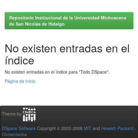
Repositorio Institucional de la Universidad Michoacana
de San Nicolás de Hidalgo
No existen entradas en el
índice
No existen entradas en el índice para "Todo DSpace".
Página de inicio
Theme by
DSpace Software
Copyright © 2002-2008
MIT
and
Hewlett-Packard
-
Comentarios