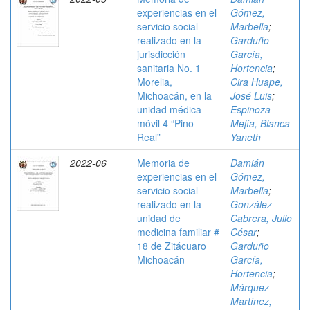
experiencias en el
Gómez,
servicio social
Marbella
;
realizado en la
Garduño
jurisdicción
García,
sanitaria No. 1
Hortencia
;
Morelia,
Cira Huape,
Michoacán, en la
José Luis
;
unidad médica
Espinoza
móvil 4 “Pino
Mejía, Bianca
Real”
Yaneth
2022-06
Memoria de
Damián
experiencias en el
Gómez,
servicio social
Marbella
;
realizado en la
González
unidad de
Cabrera, Julio
medicina familiar #
César
;
18 de Zitácuaro
Garduño
Michoacán
García,
Hortencia
;
Márquez
Martínez,