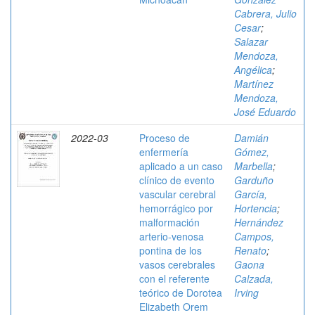
Cabrera, Julio
Cesar
;
Salazar
Mendoza,
Angélica
;
Martínez
Mendoza,
José Eduardo
2022-03
Proceso de
Damián
enfermería
Gómez,
aplicado a un caso
Marbella
;
clínico de evento
Garduño
vascular cerebral
García,
hemorrágico por
Hortencia
;
malformación
Hernández
arterio-venosa
Campos,
pontina de los
Renato
;
vasos cerebrales
Gaona
con el referente
Calzada,
teórico de Dorotea
Irving
Elizabeth Orem