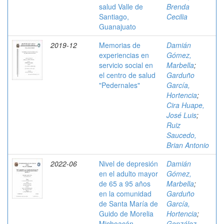
salud Valle de
Brenda
Santiago,
Cecilia
Guanajuato
2019-12
Memorias de
Damián
experiencias en
Gómez,
servicio social en
Marbella
;
el centro de salud
Garduño
"Pedernales"
García,
Hortencia
;
Cira Huape,
José Luis
;
Ruiz
Saucedo,
Brian Antonio
2022-06
Nivel de depresión
Damián
en el adulto mayor
Gómez,
de 65 a 95 años
Marbella
;
en la comunidad
Garduño
de Santa María de
García,
Guido de Morelia
Hortencia
;
Michoacán
González