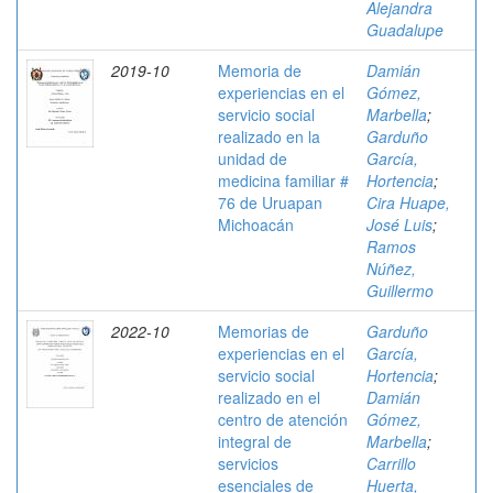
Alejandra
Guadalupe
2019-10
Memoria de
Damián
experiencias en el
Gómez,
servicio social
Marbella
;
realizado en la
Garduño
unidad de
García,
medicina familiar #
Hortencia
;
76 de Uruapan
Cira Huape,
Michoacán
José Luis
;
Ramos
Núñez,
Guillermo
2022-10
Memorias de
Garduño
experiencias en el
García,
servicio social
Hortencia
;
realizado en el
Damián
centro de atención
Gómez,
integral de
Marbella
;
servicios
Carrillo
esenciales de
Huerta,