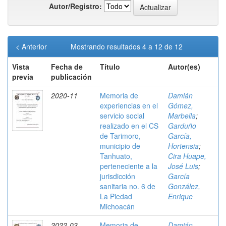
Autor/Registro:
< Anterior
Mostrando resultados 4 a 12 de 12
Vista
Fecha de
Título
Autor(es)
previa
publicación
2020-11
Memoria de
Damián
experiencias en el
Gómez,
servicio social
Marbella
;
realizado en el CS
Garduño
de Tarimoro,
García,
municipio de
Hortensia
;
Tanhuato,
Cira Huape,
perteneciente a la
José Luis
;
jurisdicción
García
sanitaria no. 6 de
González,
La Piedad
Enrique
Michoacán
2022-03
Memoria de
Damián