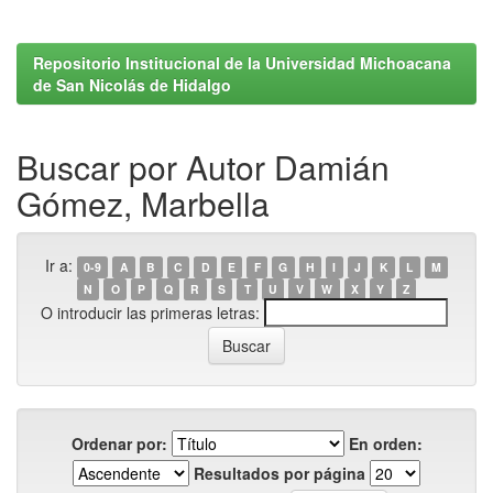
Repositorio Institucional de la Universidad Michoacana
de San Nicolás de Hidalgo
Buscar por Autor Damián
Gómez, Marbella
Ir a:
0-9
A
B
C
D
E
F
G
H
I
J
K
L
M
N
O
P
Q
R
S
T
U
V
W
X
Y
Z
O introducir las primeras letras:
Ordenar por:
En orden:
Resultados por página