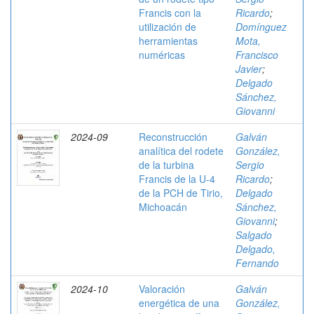
Francis con la
Ricardo
;
utilización de
Domínguez
herramientas
Mota,
numéricas
Francisco
Javier
;
Delgado
Sánchez,
Giovanni
2024-09
Reconstrucción
Galván
analítica del rodete
González,
de la turbina
Sergio
Francis de la U-4
Ricardo
;
de la PCH de Tirio,
Delgado
Michoacán
Sánchez,
Giovanni
;
Salgado
Delgado,
Fernando
2024-10
Valoración
Galván
energética de una
González,