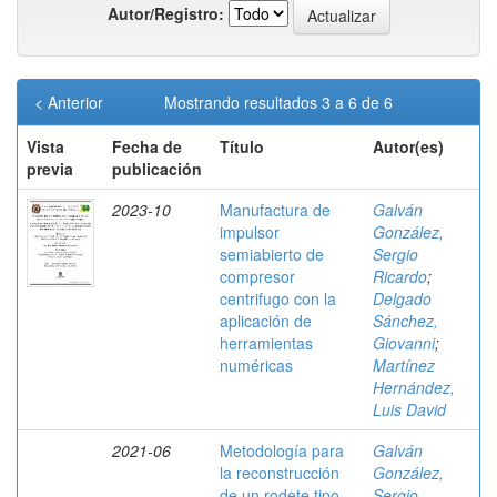
Autor/Registro:
< Anterior
Mostrando resultados 3 a 6 de 6
Vista
Fecha de
Título
Autor(es)
previa
publicación
2023-10
Manufactura de
Galván
impulsor
González,
semiabierto de
Sergio
compresor
Ricardo
;
centrifugo con la
Delgado
aplicación de
Sánchez,
herramientas
Giovanni
;
numéricas
Martínez
Hernández,
Luis David
2021-06
Metodología para
Galván
la reconstrucción
González,
de un rodete tipo
Sergio