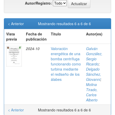
Autor/Registro:
< Anterior
Mostrando resultados 6 a 6 de 6
Vista
Fecha de
Título
Autor(es)
previa
publicación
2024-10
Valoración
Galván
energética de una
González,
bomba centrífuga
Sergio
funcionando como
Ricardo
;
turbina mediante
Delgado
el rediseño de los
Sánchez,
álabes
Giovanni
;
Molina
Tirado,
Carlos
Alberto
< Anterior
Mostrando resultados 6 a 6 de 6