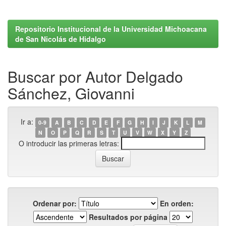
Repositorio Institucional de la Universidad Michoacana
de San Nicolás de Hidalgo
Buscar por Autor Delgado
Sánchez, Giovanni
Ir a:
0-9
A
B
C
D
E
F
G
H
I
J
K
L
M
N
O
P
Q
R
S
T
U
V
W
X
Y
Z
O introducir las primeras letras:
Ordenar por:
En orden:
Resultados por página