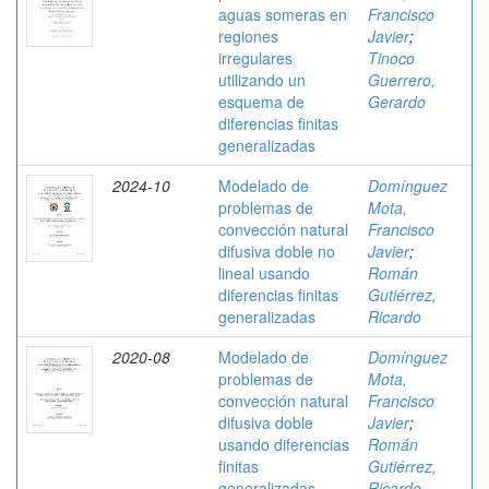
aguas someras en
Francisco
regiones
Javier
;
irregulares
Tinoco
utilizando un
Guerrero,
esquema de
Gerardo
diferencias finitas
generalizadas
2024-10
Modelado de
Domínguez
problemas de
Mota,
convección natural
Francisco
difusiva doble no
Javier
;
lineal usando
Román
diferencias finitas
Gutiérrez,
generalizadas
Ricardo
2020-08
Modelado de
Domínguez
problemas de
Mota,
convección natural
Francisco
difusiva doble
Javier
;
usando diferencias
Román
finitas
Gutiérrez,
generalizadas
Ricardo