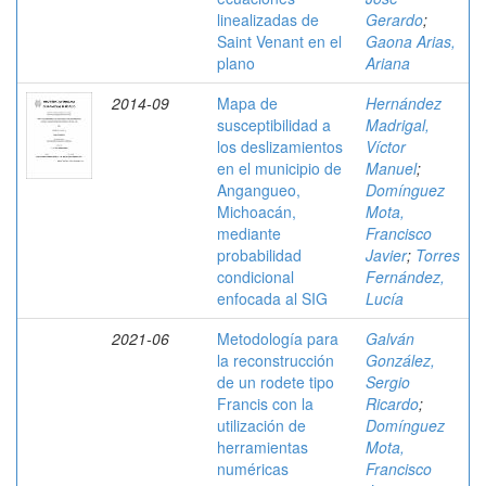
linealizadas de
Gerardo
;
Saint Venant en el
Gaona Arias,
plano
Ariana
2014-09
Mapa de
Hernández
susceptibilidad a
Madrigal,
los deslizamientos
Víctor
en el municipio de
Manuel
;
Angangueo,
Domínguez
Michoacán,
Mota,
mediante
Francisco
probabilidad
Javier
;
Torres
condicional
Fernández,
enfocada al SIG
Lucía
2021-06
Metodología para
Galván
la reconstrucción
González,
de un rodete tipo
Sergio
Francis con la
Ricardo
;
utilización de
Domínguez
herramientas
Mota,
numéricas
Francisco