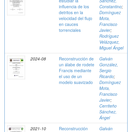
estudiar la
Sánchez,
influencia de los
Constantino
;
detritos en la
Domínguez
velocidad del flujo
Mota,
en cauces
Francisco
torrenciales
Javier
;
Rodríguez
Velázquez,
Miguel Ángel
2024-08
Reconstrucción de
Galván
un álabe de rodete
González,
Francis mediante
Sergio
el uso de un
Ricardo
;
modelo suavizado
Domínguez
Mota,
Francisco
Javier
;
Cerriteño
Sánchez,
Ángel
2021-10
Reconstrucción
Galván