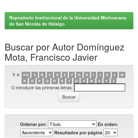
Repositorio Institucional de la Universidad Michoacana
de San Nicolás de Hidalgo
Buscar por Autor Domínguez
Mota, Francisco Javier
Ir a:
0-9
A
B
C
D
E
F
G
H
I
J
K
L
M
N
O
P
Q
R
S
T
U
V
W
X
Y
Z
O introducir las primeras letras:
Ordenar por:
En orden:
Resultados por página