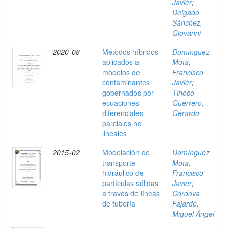
Javier
;
Delgado
Sánchez,
Giovanni
2020-08
Métodos híbridos
Domínguez
aplicados a
Mota,
modelos de
Francisco
contaminantes
Javier
;
gobernados por
Tinoco
ecuaciones
Guerrero,
diferenciales
Gerardo
parciales no
lineales
2015-02
Modelación de
Domínguez
transporte
Mota,
hidráulico de
Francisco
partículas sólidas
Javier
;
a través de líneas
Córdova
de tubería
Fajardo,
Miguel Ángel