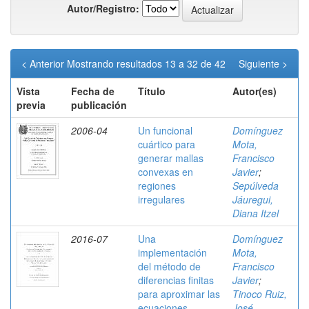
Autor/Registro:
< Anterior
Mostrando resultados 13 a 32 de 42
Siguiente >
Vista
Fecha de
Título
Autor(es)
previa
publicación
2006-04
Un funcional
Domínguez
cuártico para
Mota,
generar mallas
Francisco
convexas en
Javier
;
regiones
Sepúlveda
irregulares
Jáuregui,
Diana Itzel
2016-07
Una
Domínguez
implementación
Mota,
del método de
Francisco
diferencias finitas
Javier
;
para aproximar las
Tinoco Ruiz,
ecuaciones
José