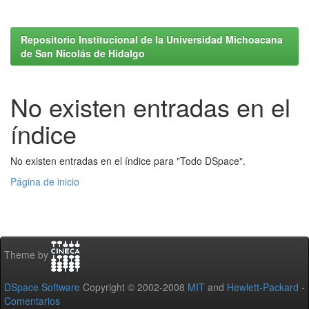
Repositorio Institucional de la Universidad Michoacana
de San Nicolás de Hidalgo
No existen entradas en el
índice
No existen entradas en el índice para "Todo DSpace".
Página de inicio
Theme by
DSpace Software
Copyright © 2002-2008
MIT
and
Hewlett-Packard
-
Comentarios