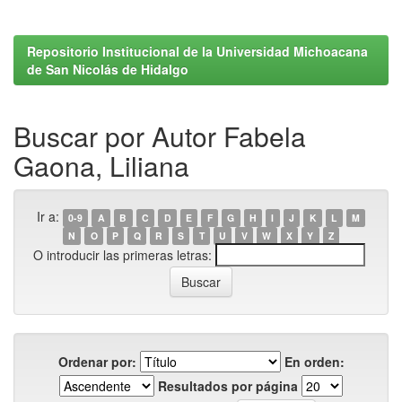
Repositorio Institucional de la Universidad Michoacana
de San Nicolás de Hidalgo
Buscar por Autor Fabela
Gaona, Liliana
Ir a:
0-9
A
B
C
D
E
F
G
H
I
J
K
L
M
N
O
P
Q
R
S
T
U
V
W
X
Y
Z
O introducir las primeras letras:
Ordenar por:
En orden:
Resultados por página