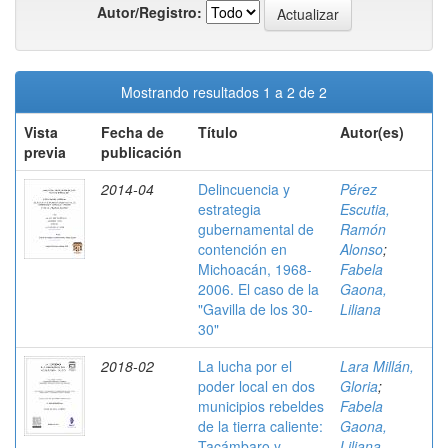
Autor/Registro:
Mostrando resultados 1 a 2 de 2
Vista
Fecha de
Título
Autor(es)
previa
publicación
2014-04
Delincuencia y
Pérez
estrategia
Escutia,
gubernamental de
Ramón
contención en
Alonso
;
Michoacán, 1968-
Fabela
2006. El caso de la
Gaona,
"Gavilla de los 30-
Liliana
30"
2018-02
La lucha por el
Lara Millán,
poder local en dos
Gloria
;
municipios rebeldes
Fabela
de la tierra caliente:
Gaona,
Tacámbaro y
Liliana