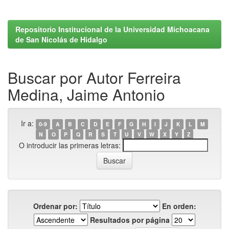
Repositorio Institucional de la Universidad Michoacana
de San Nicolás de Hidalgo
Buscar por Autor Ferreira
Medina, Jaime Antonio
Ir a:
0-9
A
B
C
D
E
F
G
H
I
J
K
L
M
N
O
P
Q
R
S
T
U
V
W
X
Y
Z
O introducir las primeras letras:
Ordenar por:
En orden:
Resultados por página