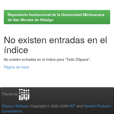
Repositorio Institucional de la Universidad Michoacana
de San Nicolás de Hidalgo
No existen entradas en el
índice
No existen entradas en el índice para "Todo DSpace".
Página de inicio
Theme by
DSpace Software
Copyright © 2002-2008
MIT
and
Hewlett-Packard
-
Comentarios