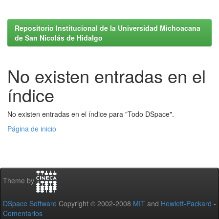
Repositorio Institucional de la Universidad Michoacana
de San Nicolás de Hidalgo
No existen entradas en el
índice
No existen entradas en el índice para "Todo DSpace".
Página de inicio
Theme by
DSpace Software
Copyright © 2002-2008
MIT
and
Hewlett-Packard
-
Comentarios