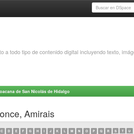
o a todo tipo de contenido digital incluyendo texto, imá
choacana de San Nicolás de Hidalgo
Ponce, Amirais
C
D
E
F
G
H
I
J
K
L
M
N
O
P
Q
R
S
T
U