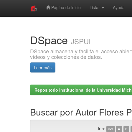
Página de inicio
Listar
Ayuda
Skip
navigation
DSpace
JSPUI
DSpace almacena y facilita el acceso abiert
vídeos y colecciones de datos.
Leer más
Repositorio Institucional de la Universidad Mi
Buscar por Autor Flores 
Ir a:
0-9
A
B