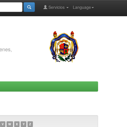
Servicios
Language
genes,
V
W
X
Y
Z