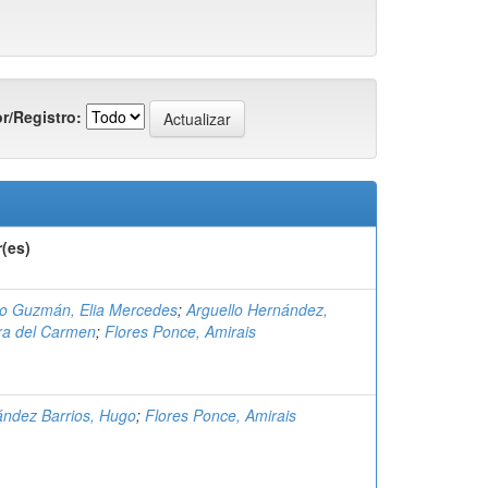
r/Registro:
(es)
o Guzmán, Elia Mercedes
;
Arguello Hernández,
ra del Carmen
;
Flores Ponce, Amirais
ndez Barrios, Hugo
;
Flores Ponce, Amirais