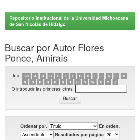
Repositorio Institucional de la Universidad Michoacana
de San Nicolás de Hidalgo
Buscar por Autor Flores
Ponce, Amirais
Ir a:
0-9
A
B
C
D
E
F
G
H
I
J
K
L
M
N
O
P
Q
R
S
T
U
V
W
X
Y
Z
O introducir las primeras letras:
Ordenar por:
En orden:
Resultados por página